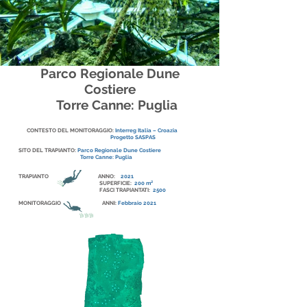
Parco Regionale Dune
Costiere
Torre Canne: Puglia
CONTESTO DEL MONITORAGGIO:
I
nterreg Italia – Croazia
Progetto SASPAS
SITO DEL TRAPIANTO:
Parco Regionale Dune Costiere
Torre Canne: Puglia
TRAPIANTO ANNO:
2021
SUPERFICIE:
200
m²
FASCI TRAPIANTATI:
2500
MONITORAGGIO ANNI:
Febbraio 2021