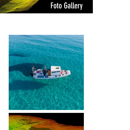
Foto Gallery
indagini ambientali e archeologiche, Posidonia
oceanica, riforestazione posidonia, rilievi
batimetri