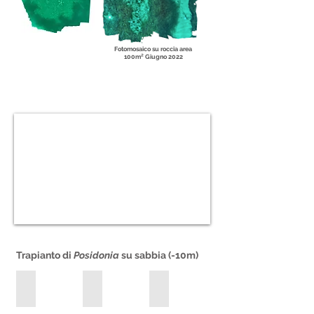
Environmental
Fotomosaico su roccia area
100m
² Giugno 2022
assessment and
control
Trapianto di
Posidonia
su sabbia (-10m)
Febbraio 2020
Febbraio 2020
Febbraio 2020
All
All
All