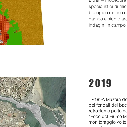
Lipari – Procedura 
specialistici di ril
biologico marino co
campo e studio arc
indagini in campo.
2019
TP189A Mazara del V
dei fondali del bac
retrostante porto c
“Foce del Fiume Maz
monitoraggio volte 