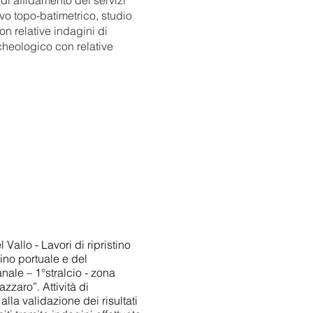
di affidamento dei servizi
ievo topo-batimetrico, studio
n relative indagini di
heologico con relative
allo - Lavori di ripristino
ino portuale e del
anale – 1°stralcio - zona
zaro”. Attività di
alla validazione dei risultati