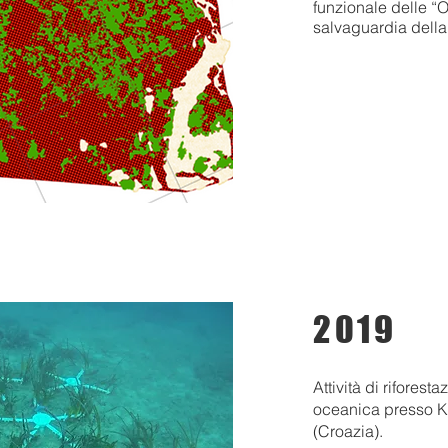
funzionale delle “O
salvaguardia della 
2019
Attività di rifores
oceanica presso Ko
(Croazia).