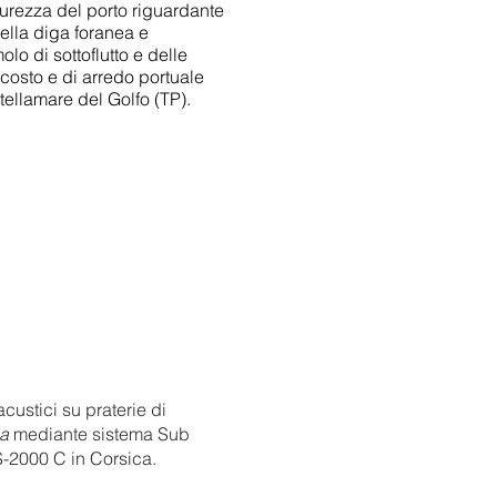
curezza del porto riguardante
ella diga foranea e
olo di sottoflutto e delle
costo e di arredo portuale
ellamare del Golfo (TP).
acustici su praterie di
ca
mediante sistema Sub
S-2000 C in Corsica.