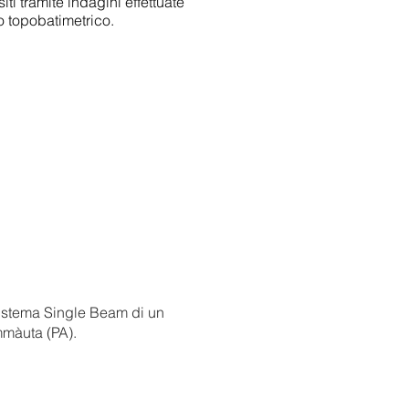
ti tramite indagini effettuate
o topobatimetrico.
istema Single Beam di un
mmàuta (PA).