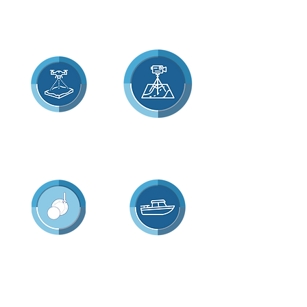
Studi di impatto
Rilievi acustici ad
ambientale
alta risoluzione
Fotogrammetria
Fotogrammetria
aerea con drone
subacquea
Manutenzione e
Noleggio barca
gestione di
da lavoro
condotte
sottomarine