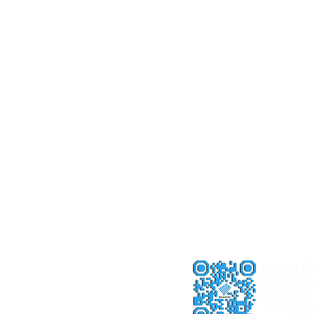
tel. 324 
info@biosu
PEC biosu
P.IVA 05