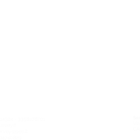
Se
8914324 - 3358108701
Via
rvey.it
CAP
rvey@pec.it
694740829