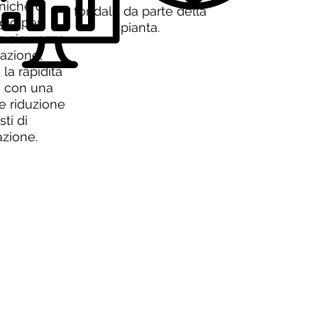
niche di
fondale da parte della
gio per
pianta.
a sicurezza
razione,
e la rapidità
a con una
 riduzione
sti di
azione.