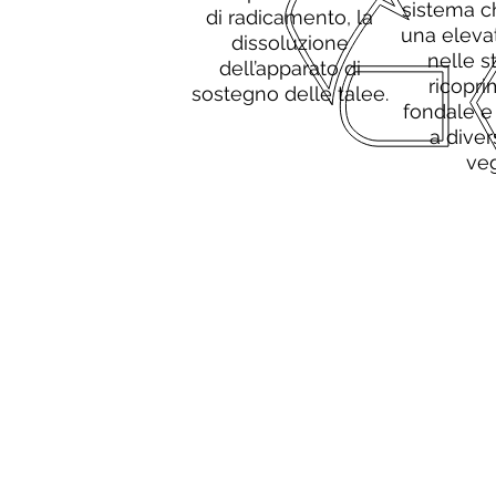
sistema c
di radicamento, la
una elevat
dissoluzione
nelle s
dell’apparato di
ricopri
sostegno delle talee.
fondale e 
a diver
veg