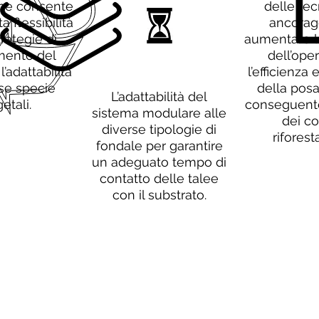
he consente
delle tec
a flessibilità
ancorag
trategie di
aumentare l
mento del
dell’ope
l’adattabilità
l’efficienza 
se specie
della pos
L’adattabilità del
etali.
conseguente
sistema modulare alle
dei co
diverse tipologie di
riforest
fondale per garantire
un adeguato tempo di
contatto delle talee
con il substrato.