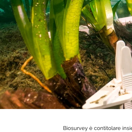
Biosurvey è contitolare insie