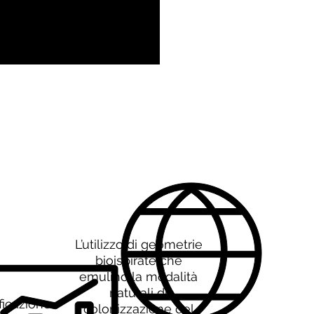
L’utilizzo di geometrie
bioispirate che
emulino la modalità
naturali di
ficazione
colonizzazione del