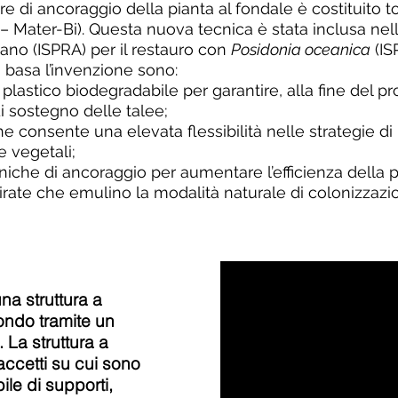
re di ancoraggio della pianta al fondale è costituito 
– Mater-Bi). Questa nuova tecnica è stata inclusa nelle
iano (ISPRA) per il restauro con
Posidonia oceanica
(IS
si basa l’invenzione sono:
e plastico biodegradabile per garantire, alla fine del 
i sostegno delle talee;
e consente una elevata flessibilità nelle strategie di
e vegetali;
niche di ancoraggio per aumentare l’efficienza della po
spirate che emulino la modalità naturale di colonizzaz
una struttura a
fondo tramite un
 La struttura a
accetti su cui sono
le di supporti,