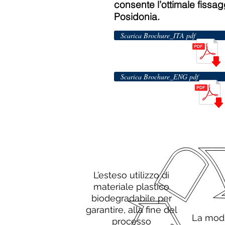
consente l’ottimale fissagg
Posidonia.
Scarica Brochure_ITA pdf
Scarica Brochure_ENG pdf
L’esteso utilizzo di
materiale plastico
biodegradabile per
garantire, alla fine del
La modu
processo