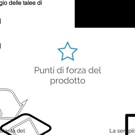
io delle talee di
Punti di forza del
prodotto
larità del
La sempli