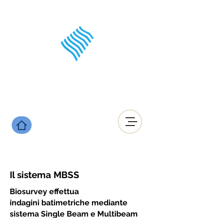
Il sistema MBSS
indagini ambientali e archeologiche,
Biosurvey
effettua
Posidonia oceanica, riforestazione
indagini
batimetriche
mediante
posidonia, rilievi batimetri
sistema Single Beam e Multibeam