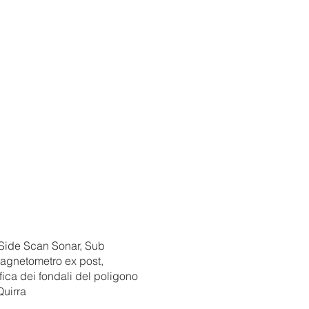
 Side Scan Sonar, Sub
Magnetometro ex post,
ifica dei fondali del poligono
Quirra